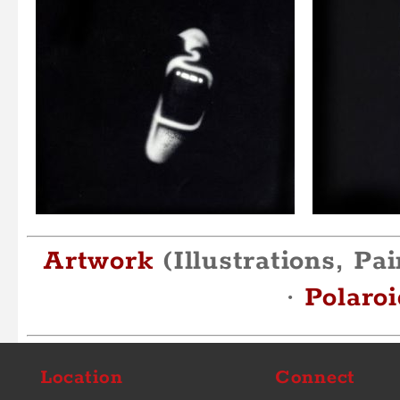
Artwork
(Illustrations, P
·
Polaro
Location
Connect