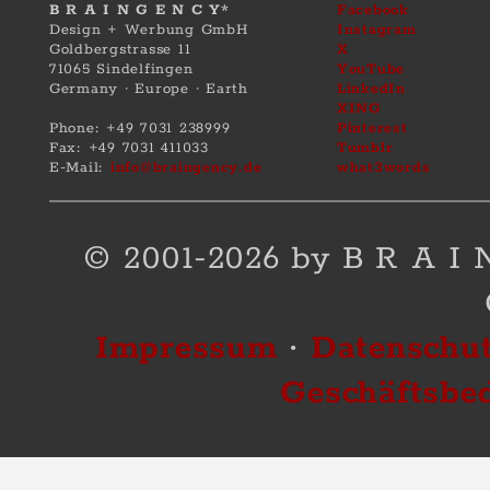
B R A I N G E N C Y*
Facebook
Design + Werbung GmbH
Instagram
Goldbergstrasse 11
X
71065 Sindelfingen
YouTube
Germany · Europe · Earth
LinkedIn
XING
Phone: +49 7031 238999
Pinterest
Fax: +49 7031 411033
Tumblr
E-Mail:
info@braingency.de
what3words
© 2001-2026 by B R A I
Impressum
·
Datenschut
Geschäftsbe