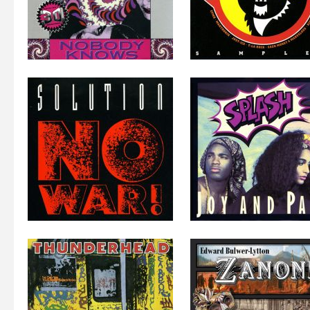
Zurück
Location
Connect
B R A I N G E N C Y*
Facebook
Design + Werbung GmbH
Instagram
Goldbergstrasse 11
X
71065 Sindelfingen
YouTube
Germany · Europe · Earth
LinkedIn
XING
Phone: +49 7031 238999
Pinterest
Fax: +49 7031 411033
Tumblr
E-Mail:
info@braingency.de
what3words