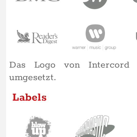
Die Logos/Schriftzüge vo
Centrifugal Force, Expl
Department, Howdy, Hurri
Records, Nightshift und 