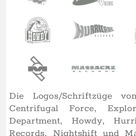
uns konzipiert bzw. umgeset
Künstler · Artists · Ba
Alle gezeigten Band bzw. 
von uns konzipiert und umge
Schallplattencover & 
Hörbücher