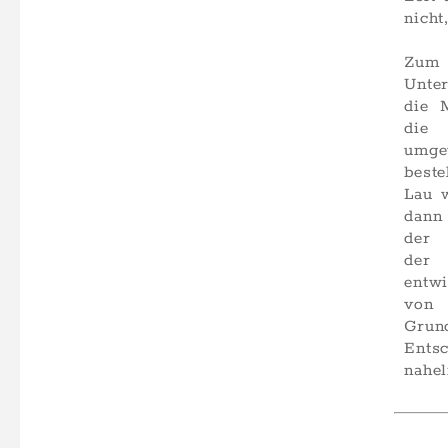
nicht
Zum
Unte
die
die
umge
best
Lau w
dan
d
de
entw
von 
Grund
Ents
nahel