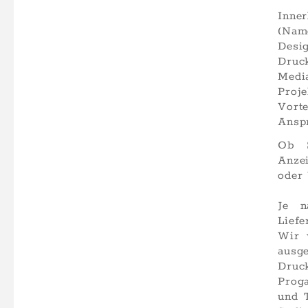
Inne
(Name
Desig
Druc
Medi
Proj
Vor
Anspr
Ob S
Anzei
oder 
Je n
Liefe
Wir 
ausge
Druck
Prog
und T