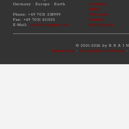
Germany · Europe · Earth
LinkedIn
XING
Phone: +49 7031 238999
Pinterest
Fax: +49 7031 411033
Tumblr
E-Mail:
info@braingency.de
what3words
© 2001-2026 by B R A I
Impressum
·
Datenschutzerklärung