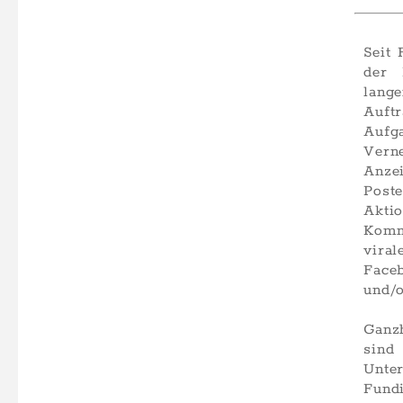
Seit 
der 
lang
Auf
Aufg
Vern
Anzei
Post
Akti
Komm
vira
Face
und/o
Ganz
sin
Unte
Fund