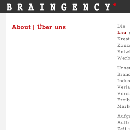
About | Über uns
Di
Lau
g
Krea
Konz
Entw
Werb
Unse
Bran
Indu
Verl
Vere
Freib
Marke
Aufg
Auft
Zeit 