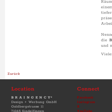
Räum
eine
tief
präs
Arbei
Nenn
die
und 
Viele
Zurück
Location
Connect
B R A I N G E N C Y*
Facebook
Design + Werbung GmbH
Instagram
Goldbergstrasse 11
X
71065 Sindelfingen
YouTube