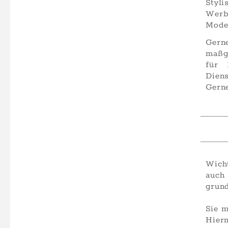
Sty
Wer
Model
Ger
maßg
für 
Diens
Gerne
Wich
auch
grund
Sie m
Hier