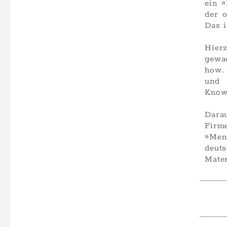
ein »
der 
Das i
Hier
gewa
how.
und 
Know
Dara
Firm
»Mens
deut
Mate